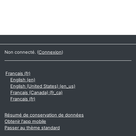
Non connecté. (
Connexion
)
Français ‎(fr)‎
English ‎(en)‎
English (United States) ‎(en_us)‎
Français (Canada) ‎(fr_ca)‎
Français ‎(fr)‎
Résumé de conservation de données
Obtenir l'app mobile
Passer au thème standard