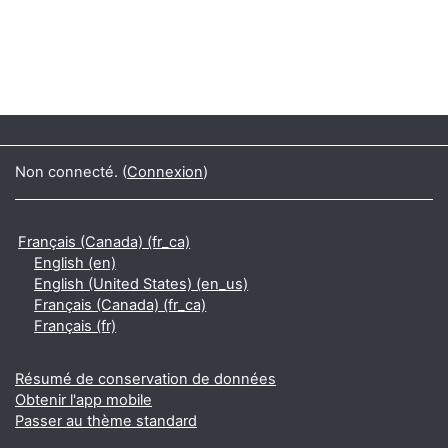
Non connecté. (
Connexion
)
Français (Canada) ‎(fr_ca)‎
English ‎(en)‎
English (United States) ‎(en_us)‎
Français (Canada) ‎(fr_ca)‎
Français ‎(fr)‎
Résumé de conservation de données
Obtenir l'app mobile
Passer au thème standard