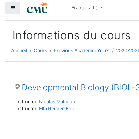
Passer au contenu principal
Panneau latéral
Français ‎(fr)‎
Informations du cours
Accueil
Cours
Previous Academic Years
2020-202
Developmental Biology (BIOL-
Instructor:
Nicolas Malagon
Instructor:
Ella Reimer-Epp