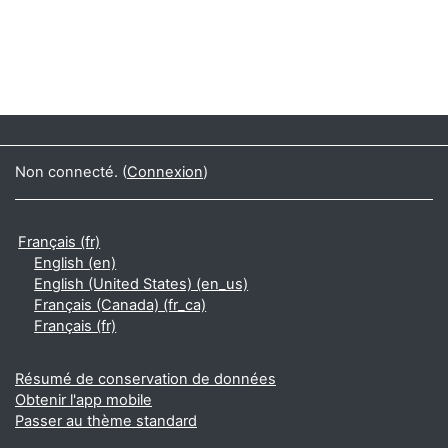
Non connecté. (
Connexion
)
Français ‎(fr)‎
English ‎(en)‎
English (United States) ‎(en_us)‎
Français (Canada) ‎(fr_ca)‎
Français ‎(fr)‎
Résumé de conservation de données
Obtenir l'app mobile
Passer au thème standard