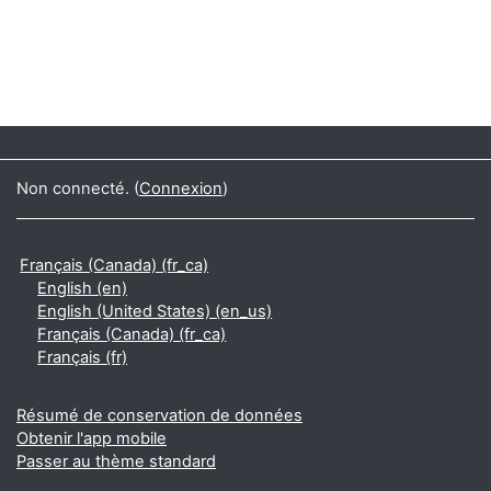
Non connecté. (
Connexion
)
Français (Canada) ‎(fr_ca)‎
English ‎(en)‎
English (United States) ‎(en_us)‎
Français (Canada) ‎(fr_ca)‎
Français ‎(fr)‎
Résumé de conservation de données
Obtenir l'app mobile
Passer au thème standard